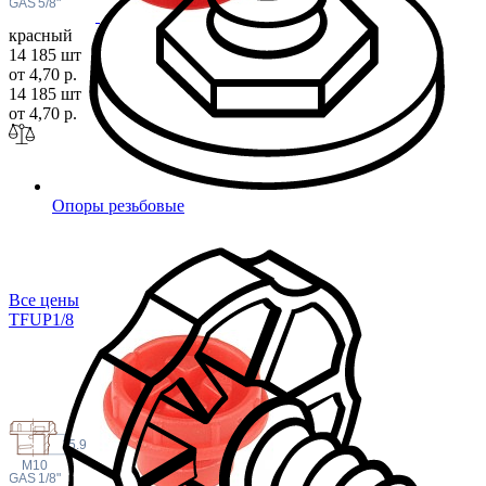
 GAS
5/8"
красный
14 185 шт
от 4,70 р.
14 185 шт
от 4,70 р.
Опоры резьбовые
Все цены
TFUP1
/8
5.9
M10
 GAS
1/8"