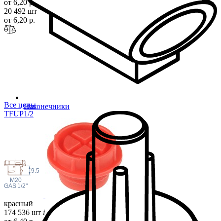
от 6,20 р.
20 492 шт
от 6,20 р.
Все цены
Наконечники
TFUP1
/2
9.5
M20
 GAS
1/2"
красный
174 536 шт
i