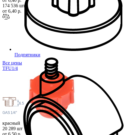
от 6,40 р.
174 536 шт
i
от 6,40 р.
Подпятники
Все цены
TFU1
/4
6.5
 GAS
1/4"
красный
20 289 шт
от 6,50 р.