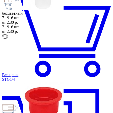
Ø10
M10
бесцветный
71 916 шт
от 2,30 р.
71 916 шт
от 2,30 р.
Все цены
STG1
/4
9