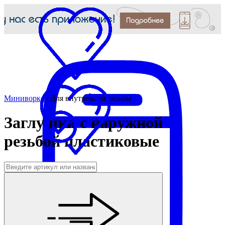
Миниворкс
/
Для внутренней резьбы
Заглушки с наружной
резьбой пластиковые