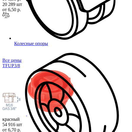
20 289 шт
от 6,50 р.
Колесные опоры
Все цены
TFUP3
/8
8
M16
 GAS
3/8"
красный
54 916 шт
от 6,70 р.