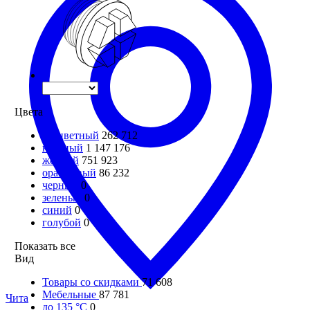
Цвета
бесцветный
262 712
красный
1 147 176
желтый
751 923
оранжевый
86 232
черный
0
зеленый
0
синий
0
голубой
0
Показать все
Вид
Товары со скидками
71 608
Мебельные
87 781
Чита
до 135 °С
0