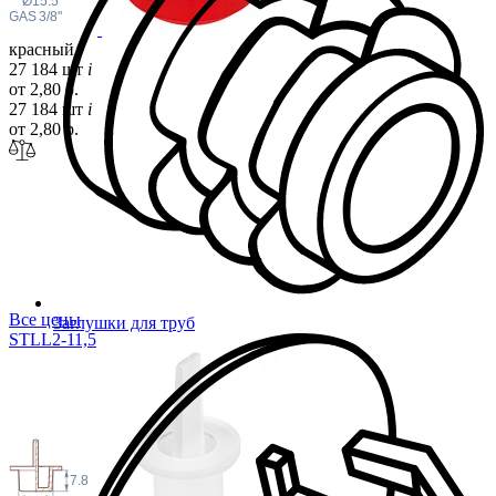
Ø15.5
 GAS
3/8"
красный
27 184 шт
i
от 2,80 р.
27 184 шт
i
от 2,80 р.
Все цены
Заглушки для труб
STLL2-11,5
7.8