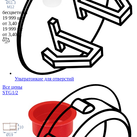
Ø11.3
M12
бесцветный
19 999 шт
от 3,40 р.
19 999 шт
от 3,40 р.
Ультратонкие для отверстий
Все цены
STG1
/2
10
Ø19