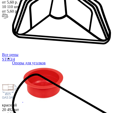
от 5,60 р.
10 110 шт
от 5,60 р.
Все цены
STG3
/4
Опоры для уголков
11
Ø25
 GAS
3/4"
красный
20 492 шт