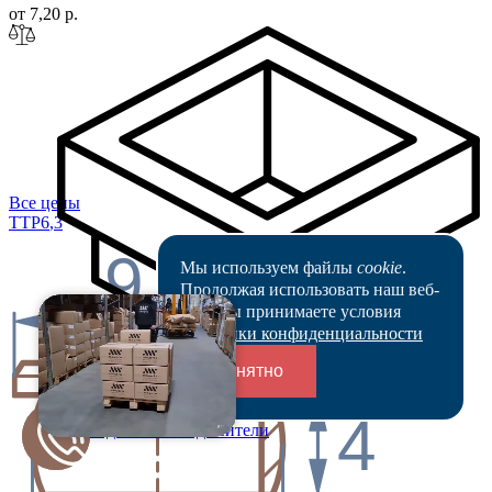
от 7,20 р.
Все цены
TTP6
,3
9.6
Мы используем файлы
cookie
.
Продолжая использовать наш веб-
сайт, вы принимаете условия
Политики конфиденциальности
Понятно
4
Переходники и соединители