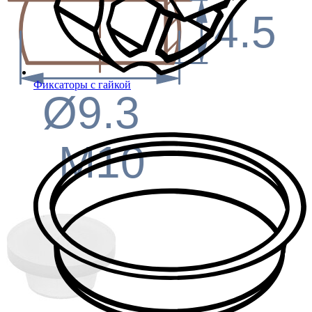
4.5
Фиксаторы с гайкой
Ø9.3
M10