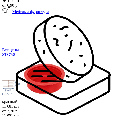
36 127 шт
от 6,90 р.
Мебель и фурнитура
Все цены
STG7
/8
10
Ø28.5
 GAS
7/8"
красный
11 681 шт
от 7,20 р.
11 681 шт