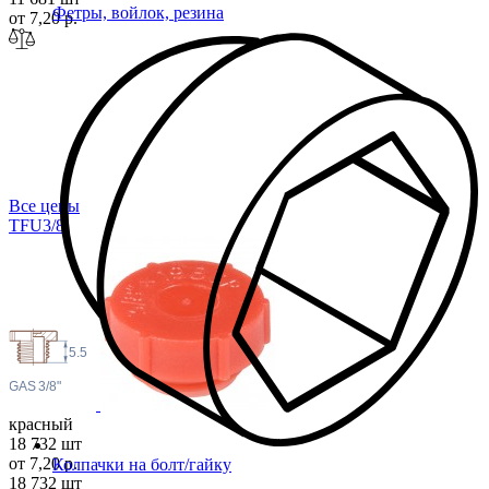
Фетры, войлок, резина
от 7,20 р.
Все цены
TFU3
/8
5.5
 GAS
3/8"
красный
18 732 шт
от 7,20 р.
Колпачки на болт/гайку
18 732 шт