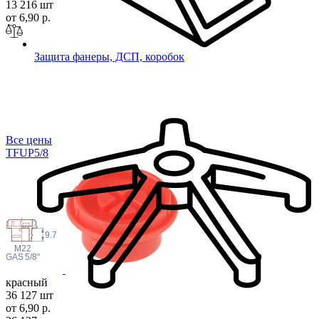
13 216 шт
от 6,90 р.
Защита фанеры, ДСП, коробок
Все цены
TFUP5
/8
9.7
M22
 GAS
5/8"
красный
36 127 шт
от 6,90 р.