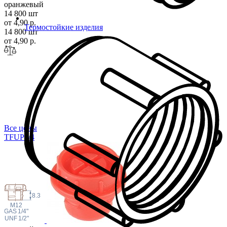
оранжевый
14 800 шт
от 4,90 р.
Термостойкие изделия
14 800 шт
от 4,90 р.
Все цены
TFUP1
/4
8.3
M12
 GAS
1/4"
 UNF
1/2"