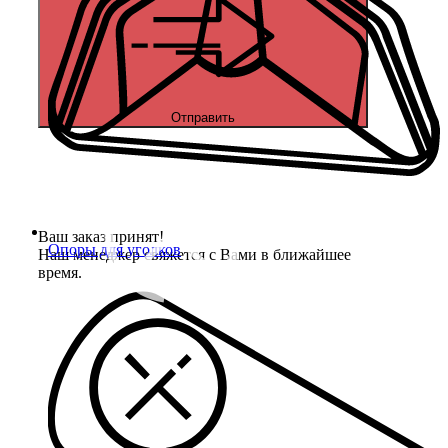
Отправить
Ваш заказ принят!
Опоры для уголков
Наш менеджер свяжется с Вами в ближайшее
время.