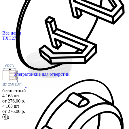
Все цены
TXT2
73
Ø273
Ультратонкие для отверстий
50
ДУ 250 (10")
бесцветный
4 168 шт
от 276,00 р.
4 168 шт
от 276,00 р.