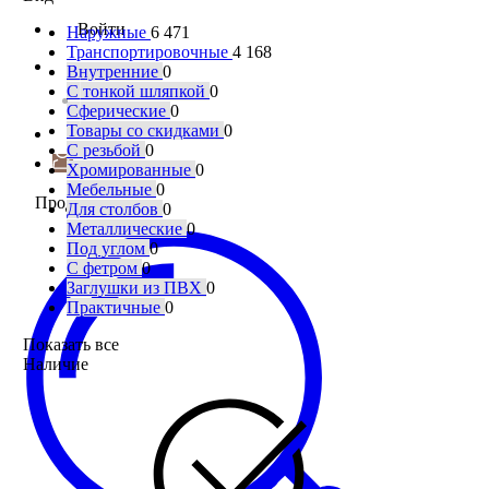
Войти
Наружные
6 471
Транспортировочные
4 168
Внутренние
0
С тонкой шляпкой
0
Сферические
0
Товары со скидками
0
С резьбой
0
Хромированные
0
Мебельные
0
Продукция
Для столбов
0
Металлические
0
Под углом
0
С фетром
0
Заглушки из ПВХ
0
Практичные
0
Показать все
Наличие