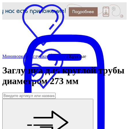
Миниворкс
/
Заглушки для труб
/
Круглые
Заглушка для круглой трубы
диаметром 273 мм