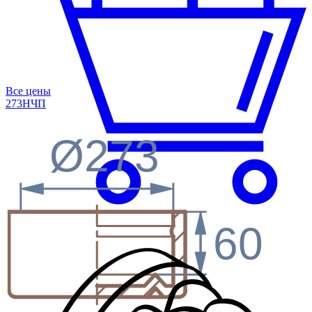
Все цены
273Н
ЧП
Ø273
60