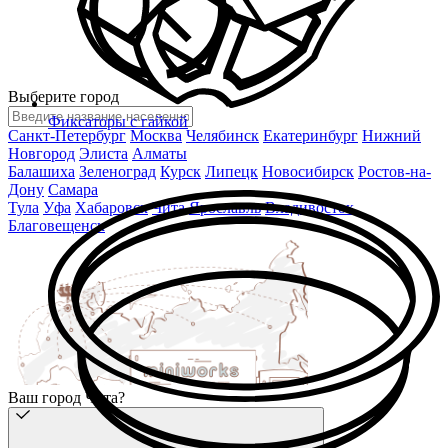
Выберите город
Фиксаторы с гайкой
Санкт-Петербург
Москва
Челябинск
Екатеринбург
Нижний
Новгород
Элиста
Алматы
Балашиха
Зеленоград
Курск
Липецк
Новосибирск
Ростов-на-
Дону
Самара
Тула
Уфа
Хабаровск
Чита
Ярославль
Владивосток
Благовещенск
Ваш город Чита?