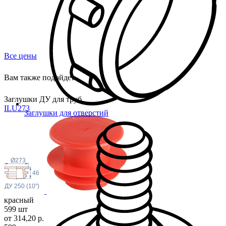
Все цены
Вам также подойдет
Заглушки ДУ для труб
ILU2
73
Заглушки для отверстий
Ø273
46
ДУ 250 (10")
красный
599 шт
от 314,20 р.