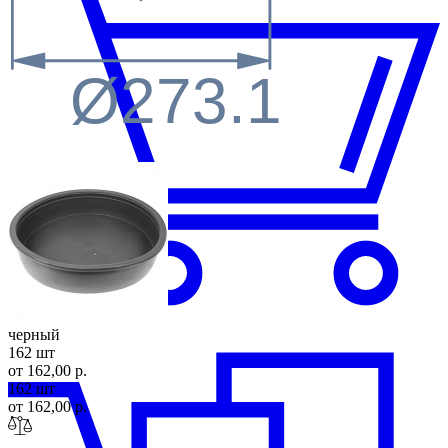
Ø273.1
черный
162 шт
от 162,00 р.
162 шт
от 162,00 р.