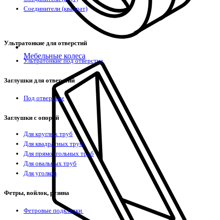
Соединители (квадрат)
Ультратонкие для отверстий
Мебельные колеса
Ультратонкие под отверстие
Заглушки для отверстий
Под отверстие
Заглушки с опорой
Для круглых труб
Для квадратных труб
Для прямоугольных труб
Для овальных труб
Для уголков
Фетры, войлок, резина
Фетровые подкладки