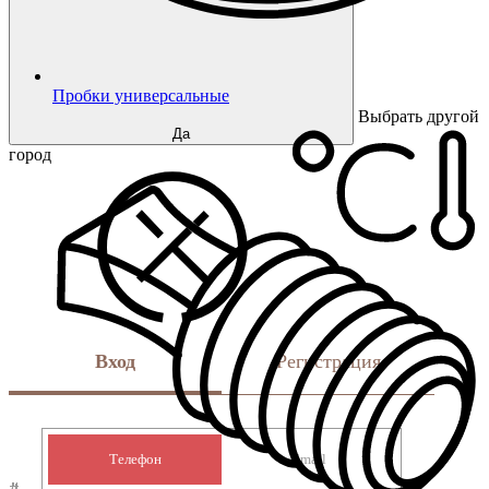
Пробки универсальные
Выбрать другой
Да
город
Вход
Регистрация
Телефон
Email