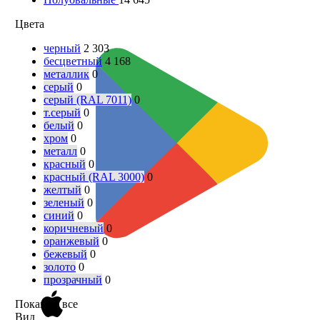
Цвета
черный
2 303
бесцветный
4 168
металлик
0
серый
0
серый (RAL 7011)
0
т.серый
0
белый
0
хром
0
металл
0
красный
0
красный (RAL 3000)
0
желтый
0
зеленый
0
синий
0
коричневый
0
оранжевый
0
бежевый
0
золото
0
прозрачный
0
Показать все
Вид