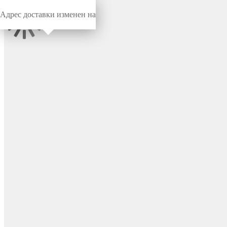
Адрес доставки изменен на
Миниворкс
/
Комплектующие для МАФ
/
Канат
комбинированный
Канат армированный 6-
прядный, Ø16 мм, цвет
красный – R04-601-06R