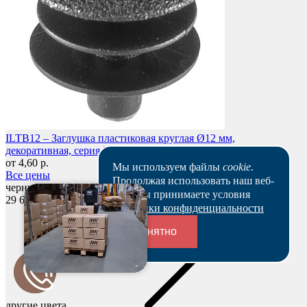
ILTB12 – Заглушка пластиковая круглая Ø12 мм,
декоративная, серия ILT, для труб со стенкой 0.8-3.0 мм
от 4,60 р.
Мы используем файлы
cookie
.
Все цены
Продолжая использовать наш веб-
черный
сайт, вы принимаете условия
29 614 шт
Политики конфиденциальности
Понятно
Переходники и соединители
другие цвета