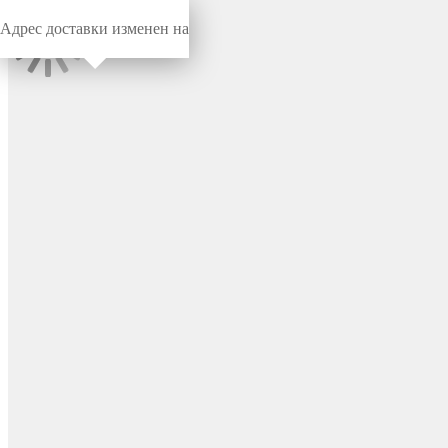
Адрес доставки изменен на
Миниворкс
/
Заглушки для труб
/
Круглые
Заглушка пластиковая
круглая Ø12 мм, с плоской
шляпкой, серия ILT, для
труб со стенкой 0.8-2.0 мм,
цвет черный – ILT12