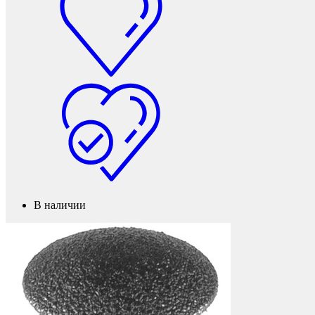
Фетры, войлок, резина
В наличии
Колпачки на болт/гайку