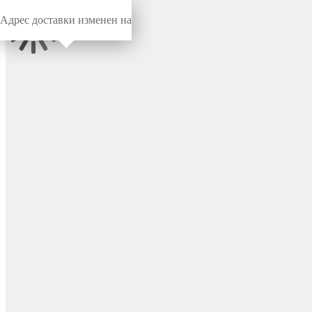
Адрес доставки изменен на
Миниворкс
/
Заглушки для труб
/
Круглые
Заглушка пластиковая
круглая Ø19, практичная,
серия ILT, стенка 0.8-2.5 мм,
цвет черный – ILT19