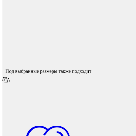
Фетры, войлок, резина
Спасибо за ваш отзыв!
Мы опубликуем его после модерации.
Под выбранные размеры также подходит
Колпачки на болт/гайку