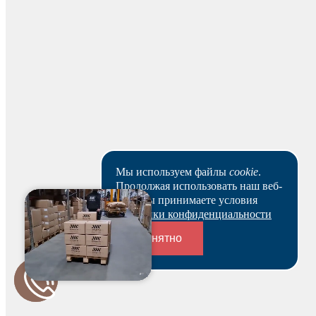
минут. Совершить оплату можно с карт Visa, Visa Electron,
MasterCard, Maestro, Eurocard и МИР.
Наличными
Вы можете оплатить заказ наличными на нашем складе
при получении.
Для юридических лиц
Мы используем файлы
cookie
.
Продолжая использовать наш веб-
сайт, вы принимаете условия
Политики конфиденциальности
Банковским переводом
Понятно
На основании заказа вам будет оформлен резерв и по
нему выставлен счет. В течение 3-х рабочих дней вы
Переходники и соединители
можете оплатить счет и после этого получить
зарезервированный товар выбранным вами способом.
Ваш заказ будет действителен после оплаты в течение 5
рабочих дней.