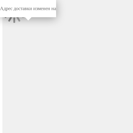
Адрес доставки изменен на
Миниворкс
/
Заглушки для труб
/
Круглые
Заглушка пластиковая
круглая Ø40, практичная,
серия ILT, стенка 1.0-3.0 мм,
цвет черный – ILT40