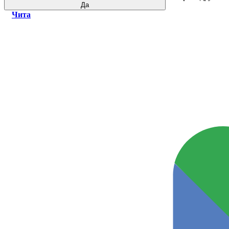
Да
Чита