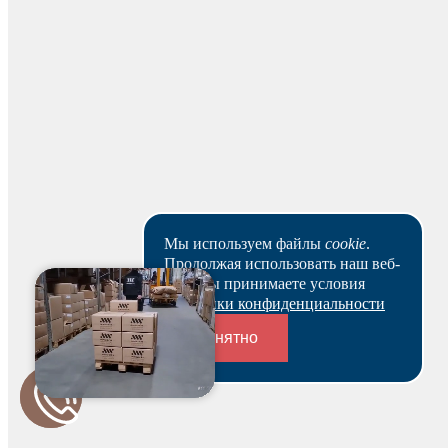
Наличными
Вы можете оплатить заказ наличными на нашем складе
при получении.
Для юридических лиц
Мы используем файлы
cookie
.
Продолжая использовать наш веб-
Банковским переводом
сайт, вы принимаете условия
Политики конфиденциальности
На основании заказа вам будет оформлен резерв и по
нему выставлен счет. В течение 3-х рабочих дней вы
Понятно
можете оплатить счет и после этого получить
зарезервированный товар выбранным вами способом.
Ваш заказ будет действителен после оплаты в течение 5
Переходники и соединители
рабочих дней.
Скачать реквизиты