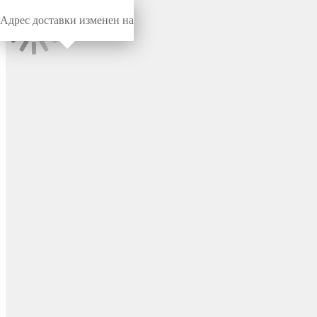
Адрес доставки изменен на
Миниворкс
/
Заглушки для труб
/
Круглые
Заглушка круглая Ø75,
практичная, Модель ILT,
стенка 1.0-3.5 мм, цвет
черный – ILT75