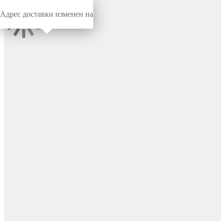
Адрес доставки изменен на
Миниворкс
/
Заглушки для труб
/
Круглые
Заглушка пластиковая
круглая Ø88.9 мм, с
декоративной тонкой
шляпкой, цвет черный –
ILTB88,9