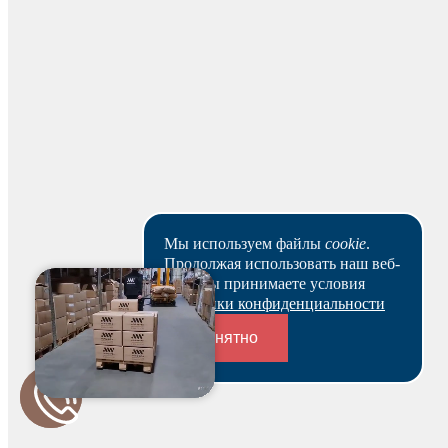
На основании заказа вам будет оформлен резерв и по
нему выставлен счет. В течение 3-х рабочих дней вы
можете оплатить счет и после этого получить
зарезервированный товар выбранным вами способом.
Ваш заказ будет действителен после оплаты в течение 5
рабочих дней.
Скачать реквизиты
Наши клиенты или очень заняты, или в поисках Музы.
Пока они не успели оставить отзыв на данный товар.
Мы используем файлы
cookie
.
Продолжая использовать наш веб-
сайт, вы принимаете условия
Политики конфиденциальности
Понятно
Переходники и соединители