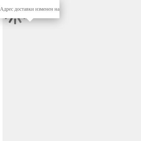
Адрес доставки изменен на
Миниворкс
/
Заглушки для труб
/
Круглые
Заглушка пластиковая
круглая Ø108 мм,
наружная, серия TXT, цвет
бесцветный – TXT108