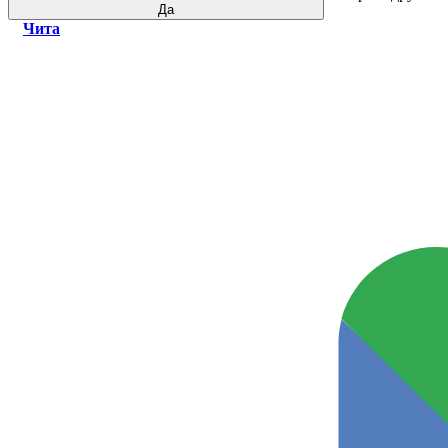
Да
Чита