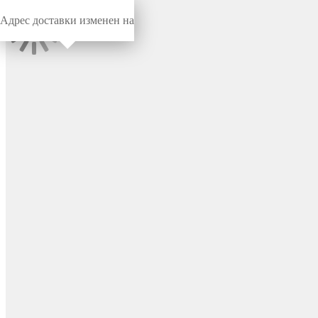
Адрес доставки изменен на
Миниворкс
/
Заглушки для труб
/
Круглые
Заглушка пластиковая
круглая Ø83 мм, наружная,
серия TXT, цвет бесцветный
– TXT83