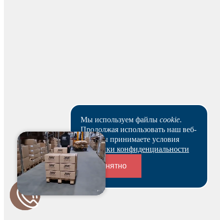
На основании заказа вам будет оформлен резерв и по
нему выставлен счет. В течение 3-х рабочих дней вы
можете оплатить счет и после этого получить
зарезервированный товар выбранным вами способом.
Ваш заказ будет действителен после оплаты в течение 5
рабочих дней.
Скачать реквизиты
Наши клиенты или очень заняты, или в поисках Музы.
Пока они не успели оставить отзыв на данный товар.
Мы используем файлы
cookie
.
Продолжая использовать наш веб-
сайт, вы принимаете условия
Политики конфиденциальности
Понятно
Переходники и соединители